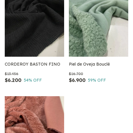
CORDEROY BASTON FINO
Piel de Oveja Bouclé
$13.456
$16.700
$6.200
$6.900
54
% OFF
59
% OFF