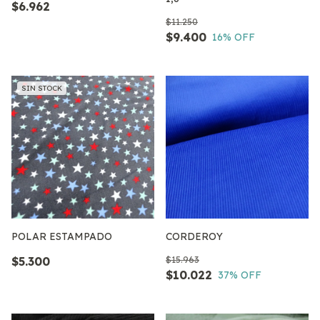
$6.962
$11.250
$9.400
16
% OFF
SIN STOCK
POLAR ESTAMPADO
CORDEROY
$5.300
$15.963
$10.022
37
% OFF