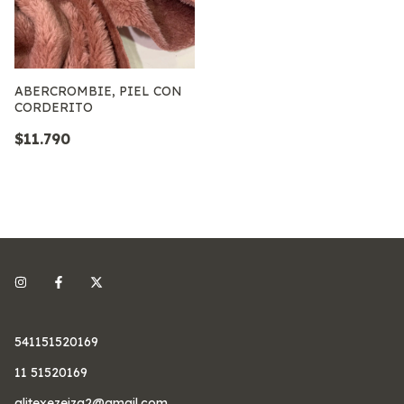
ABERCROMBIE, PIEL CON
CORDERITO
$11.790
541151520169
11 51520169
alitexezeiza2@gmail.com