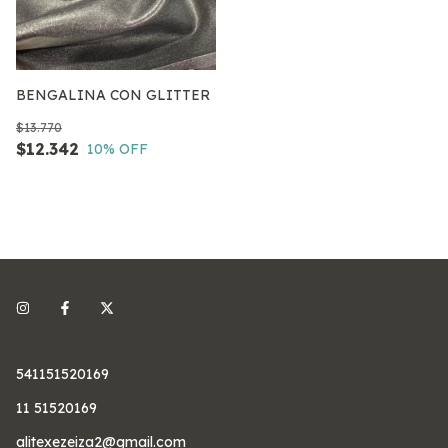
BENGALINA CON GLITTER
$13.770
$12.342
10
% OFF
541151520169
11 51520169
alitexezeiza2@gmail.com