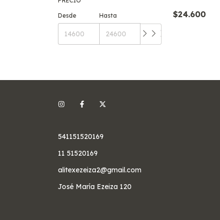
PRECIO
$24.600
Desde
Hasta
541151520169
11 51520169
alitexezeiza2@gmail.com
José María Ezeiza 120