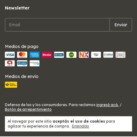
Newsletter
Medios de pago
Medios de envío
Defensa de las y los consumidores. Para reclamos
ingresá acá.
/
Botón de arrepentimiento
Al navegar por este sitio
aceptás el uso de cookies
para
agilizar tu experiencia de compra.
Copyright Telas Ezeiza Alitex - 2026. Todos los derechos reservados.
Entendido