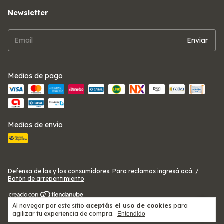
Newsletter
Medios de pago
Medios de envío
Defensa de las y los consumidores. Para reclamos
ingresá acá.
/
Botón de arrepentimiento
Al navegar por este sitio
aceptás el uso de cookies
para
Copyright Telas Ezeiza Alitex - 2026. Todos los derechos reservados.
agilizar tu experiencia de compra.
Entendido