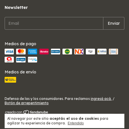
Newsletter
Medios de pago
Medios de envío
Defensa de las y los consumidores. Para reclamos
ingresá acá.
/
Botón de arrepentimiento
Al navegar por este sitio
aceptás el uso de cookies
para
Copyright Telas Ezeiza Alitex - 2026. Todos los derechos reservados.
agilizar tu experiencia de compra.
Entendido