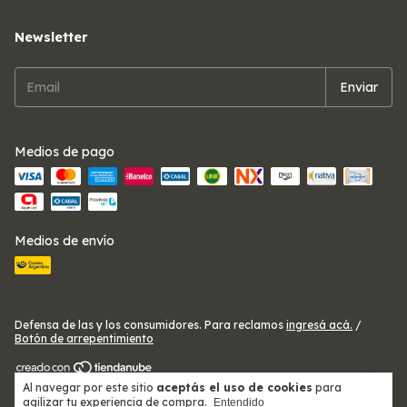
Newsletter
Medios de pago
Medios de envío
Defensa de las y los consumidores. Para reclamos
ingresá acá.
/
Botón de arrepentimiento
Al navegar por este sitio
aceptás el uso de cookies
para
Copyright Telas Ezeiza Alitex - 2026. Todos los derechos reservados.
agilizar tu experiencia de compra.
Entendido