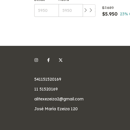
$7.689
$5.950
23
% 
541151520169
11 51520169
alitexezeiza2@gmail.com
José María Ezeiza 120